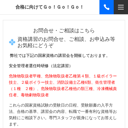
合格に向けてＧｏ！Ｇｏ！Ｇｏ！
お問合せ・ご相談はこちら
資格講習のお問合せ、ご相談、お申込み等
お気軽にどうぞ
弊社では下記の
国家資格
の講習会を開催しております。
安全管理者選任時研修（法定講習）
危険物取扱者甲種、危険物取扱者乙種第４類、１級ボイラー
技士、
２級ボイラー技士、
消防設備士乙種6
類、衛生管理者
（１種 ２種）、
危険物取扱者乙種他の類三種、冷凍機械責
任者、毒物劇物取扱者
これらの国家資格試験の受験日の日程、受験願書の入手方
法、合格の基準、講習会の内容、転職で一番有利な資格等お
気軽にご相談下さい。専門スタッフが親身になってお答えし
ます。