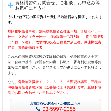
資格講習のお問合せ、ご相談、お申込み等
お気軽にどうぞ
弊社では下記の
国家資格
の受験準備講習会を開催しておりま
す。
危険物取扱者甲種、危険物取扱者乙種第４類、１級ボイラー
技士、
２級ボイラー技士、
消防設備士乙種6類 、衛生管理者
（１種 ２種）、
危険物取扱者乙種他の類三種、冷凍機械責
任者、毒物劇物取扱者
これらの国家資格試験の受験日の日程、受験願書の入手方
法、合格の基準、講習会の内容、転職で一番有利な資格等お
気軽にご相談下さい。専門スタッフが親身になってお答えし
ます。
なお、
危険物取扱者１・２・３・５・６類資格講習、三種冷
凍機械責任者資格講習はご要望により実施します。直接お電
話でお問い合わせ・お申込みください。
お電話でのお問合せ・ご相談はこちら
03-5997-2385