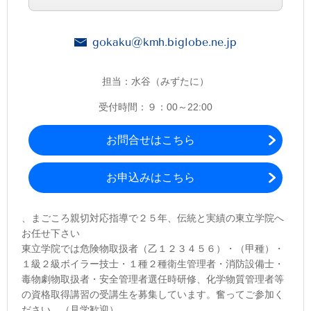
gokaku@kmh.biglobe.ne.jp
担当：水谷（みずたに）
受付時間：９：00～22:00
お問合せはこちら
お申込みはこちら
、まごころ親切対応指導で２５年、伝統と実績の東立学院へ
お任せ下さい
東立学院では危険物取扱者（乙１２３４５６）・（甲種）・
１級２級ボイラー技士・１種２種衛生管理者・消防設備士・
毒物劇物取扱者・安全管理者選任時研修、化学物質管理者等
の資格取得講習の受講生を募集しています。奮ってご参加く
ださい。（見学歓迎）