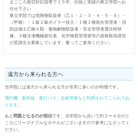
まごころ親切対応指導で２５年、伝統と実績の東立学院へお
任せ下さい
東立学院では危険物取扱者（乙１・２・３・４・５・６）・
（甲種）・１級２級ボイラー技士・１種２種衛生管理者・消
防設備士乙種６類・毒物劇物取扱者・安全管理者選任時研
修、３種冷凍機械責任者、化学物質管理者等の資格取得講習
の受講生を募集しています。奮ってご参加ください。
遠方から来られる方へ
当学院には遠方から来られる方が非常に多いのが特徴です。
飛行機、新幹線、夜行バス、自家用車など利用されてこられてお
ります
。
あと
問題となるのが宿泊
です。当学院から歩いて約３〜４分のと
ころにリーズナブルなホテルがございますので参考になさってく
ださい。