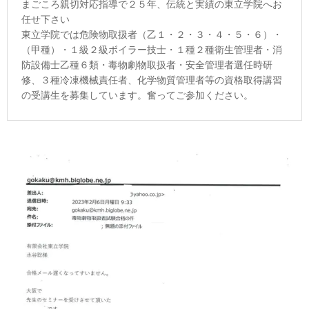
まごころ親切対応指導で２５年、伝統と実績の東立学院へお
任せ下さい
東立学院では危険物取扱者（乙１・２・３・４・５・６）・
（甲種）・１級２級ボイラー技士・１種２種衛生管理者・消
防設備士乙種６類・毒物劇物取扱者・安全管理者選任時研
修、３種冷凍機械責任者、化学物質管理者等の資格取得講習
の受講生を募集しています。奮ってご参加ください。