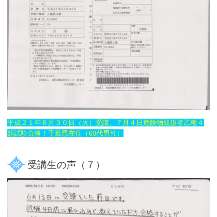
平成２１年６月３０日（火）受講、７月４日危険物取扱者乙種４
類試験合格！千葉県在住（60代男性）
受講生の声（７）