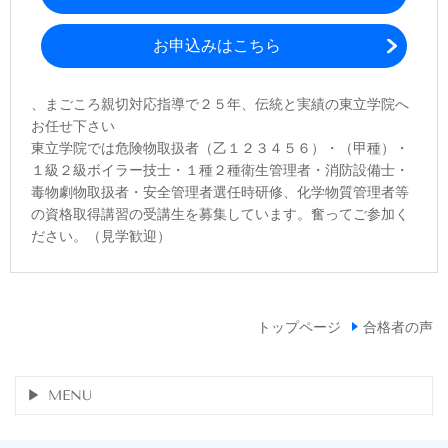
お申込みはこちら
、まごころ親切対応指導で２５年、伝統と実績の東立学院へ
お任せ下さい
東立学院では危険物取扱者（乙１２３４５６）・（甲種）・
１級２級ボイラー技士・１種２種衛生管理者・消防設備士・
毒物劇物取扱者・安全管理者選任時研修、化学物質管理者等
の資格取得講習の受講生を募集しています。奮ってご参加く
ださい。（見学歓迎）
トップページ
合格者の声
MENU