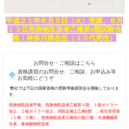
平成２１年６月９日（火）受講、６月
１３日危険物取扱者乙種第4類試験合
格！神奈川県在住（３０代男性）
お問合せ・ご相談はこちら
資格講習のお問合せ、ご相談、お申込み等
お気軽にどうぞ
弊社では下記の
国家資格
の受験準備講習会を開催しておりま
す。
危険物取扱者甲種、危険物取扱者乙種第４類、１級ボイラー
技士、
２級ボイラー技士、
消防設備士乙種6類 、衛生管理者
（１種 ２種）、
危険物取扱者乙種他の類三種、冷凍機械責
任者、毒物劇物取扱者