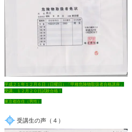
平成２１年１２月６日（日曜日）「甲種危険物取扱者合格講座」
受講、１２月２０日試験合格！
東京都在住（男性）
受講生の声（４）