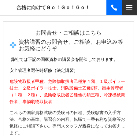
合格に向けてＧｏ！Ｇｏ！Ｇｏ！
お問合せ・ご相談はこちら
資格講習のお問合せ、ご相談、お申込み等
お気軽にどうぞ
弊社では下記の
国家資格
の講習会を開催しております。
安全管理者選任時研修（法定講習）
危険物取扱者甲種、危険物取扱者乙種第４類、１級ボイラー
技士、
２級ボイラー技士、
消防設備士乙種6
類、衛生管理者
（１種 ２種）、
危険物取扱者乙種他の類三種、冷凍機械責
任者、毒物劇物取扱者
これらの国家資格試験の受験日の日程、受験願書の入手方
法、合格の基準、講習会の内容、転職で一番有利な資格等お
気軽にご相談下さい。専門スタッフが親身になってお答えし
ます。