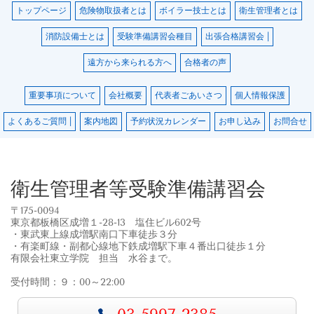
トップページ
危険物取扱者とは
ボイラー技士とは
衛生管理者とは
消防設備士とは
受験準備講習会種目
出張合格講習会 |
遠方から来られる方へ
合格者の声
重要事項について
会社概要
代表者ごあいさつ
個人情報保護
よくあるご質問 |
案内地図
予約状況カレンダー
お申し込み
お問合せ
衛生管理者等受験準備講習会
〒175-0094
東京都板橋区成増１-28-13 塩住ビル602号
・東武東上線成増駅南口下車徒歩３分
・有楽町線・副都心線地下鉄成増駅下車４番出口徒歩１分
有限会社東立学院 担当 水谷まで。
受付時間：９：00～22:00