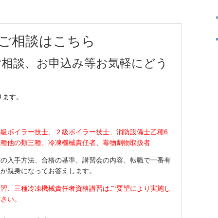
ご相談はこちら
ご相談、お申込み等
お気軽にどう
ります。
１級ボイラー技士、
２級ボイラー技士、
消防設備士乙種6
乙種他の類三種、冷凍機械責任者、毒物劇物取扱者
書の入手方法、合格の基準、講習会の内容、転職で一番有
フが親身になってお答えします。
講習、三種冷凍機械責任者資格講習はご要望により実施し
ださい。