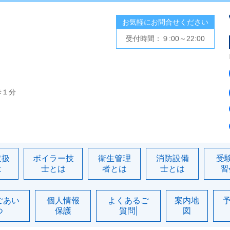
お気軽にお問合せください
受付時間：９:00～22:00
歩１分
取扱
ボイラー技
衛生管理
消防設備
受
は
士とは
者とは
士とは
習
ごあい
個人情報
よくあるご
案内地
つ
保護
質問|
図