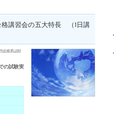
格講習会の五大特長 （1日講
均合格率は80
での試験実