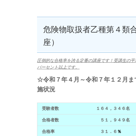
危険物取扱者乙種第４類合
座）
圧倒的な合格率を誇る定番の講座です！受講生の平
パーセント以上です。
☆令和７年４月～令和７年１２月ま
施状況
受験者数
１６４，３４６名
合格者数
５１，９４９名
合格率
３１．６
％