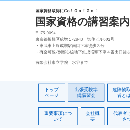
国家資格取得にGo！Ｇｏ！Ｇｏ！
国家資格の講習案内
〒175-0094
東京都板橋区成増１-28-13 塩住ビル602号
・東武東上線成増駅南口下車徒歩３分
・有楽町線/副都心線地下鉄成増駅下車４番出口徒
有限会社東立学院 水谷まで
トップ
出張受験準
危険物
ページ
備講習会
者と
重要事項につ
会社概
代表者
いて
要
さ