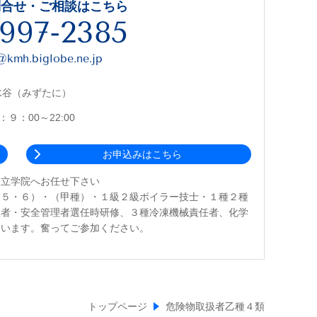
問合せ・ご相談はこちら
997-2385
kmh.biglobe.ne.jp
水谷（みずたに）
９：00～22:00
お申込みはこちら
東立学院へお任せ下さい
・５・６）・（甲種）・１級２級ボイラー技士・１種２種
扱者・安全管理者選任時研修、３種冷凍機械責任者、化学
ています。奮ってご参加ください。
トップページ
危険物取扱者乙種４類